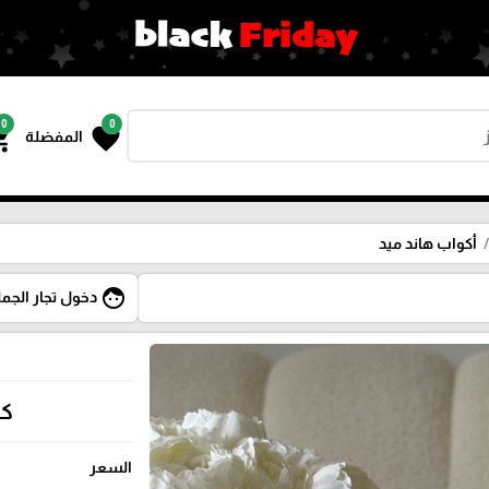
0
0
g_cart
favorite
المفضلة
أكواب هاند ميد
face
دخول تجار الجمل
كو
السعر