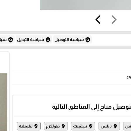
arrow_back_ios
arrow_forward_ios
policy
policy
policy
سياسة التوصيل
سياسة التبديل
سياس
29
توصيل متاح إلى المناطق التالية
س
نابلس
سلفيت
طولكرم
قلقيلية
where_to_vote
where_to_vote
where_to_vote
where_to_vote