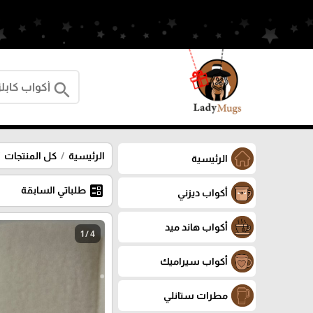
search
الرئيسية
كل المنتجات
الرئيسية
ballot
طلباتي السابقة
أكواب ديزني
أكواب هاند ميد
1 / 4
أكواب سيراميك
مطرات ستانلي