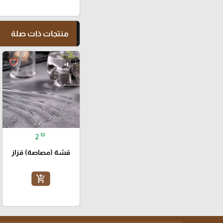
منتجات ذات صلة
favorite_border
₪
2
قشة (مصاصة) قزاز
add_shopping_cart